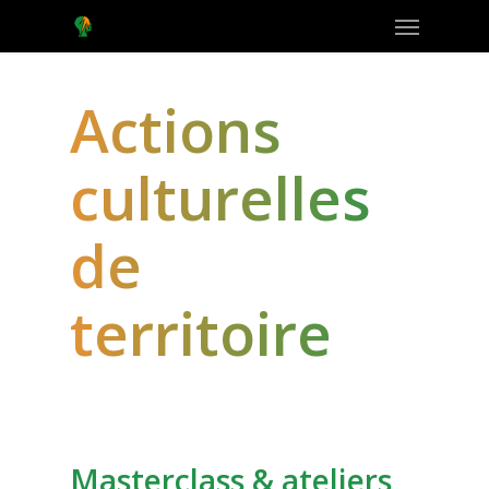
Menu
Skip
to
main
content
Actions
culturelles
de
territoire
Masterclass & ateliers