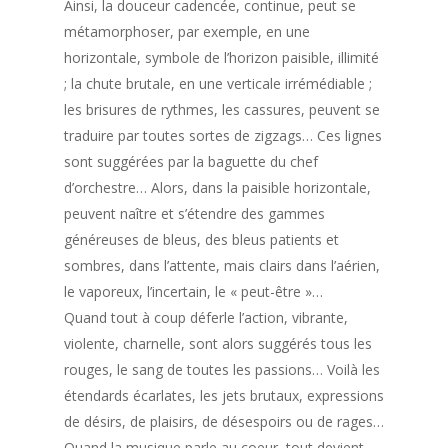
Ainsi, la douceur cadencée, continue, peut se
métamorphoser, par exemple, en une
horizontale, symbole de l’horizon paisible, illimité
; la chute brutale, en une verticale irrémédiable ;
les brisures de rythmes, les cassures, peuvent se
traduire par toutes sortes de zigzags… Ces lignes
sont suggérées par la baguette du chef
d’orchestre… Alors, dans la paisible horizontale,
peuvent naître et s’étendre des gammes
généreuses de bleus, des bleus patients et
sombres, dans l’attente, mais clairs dans l’aérien,
le vaporeux, l’incertain, le « peut-être »…
Quand tout à coup déferle l’action, vibrante,
violente, charnelle, sont alors suggérés tous les
rouges, le sang de toutes les passions… Voilà les
étendards écarlates, les jets brutaux, expressions
de désirs, de plaisirs, de désespoirs ou de rages…
Quand la musique parle au coeur, tout devient