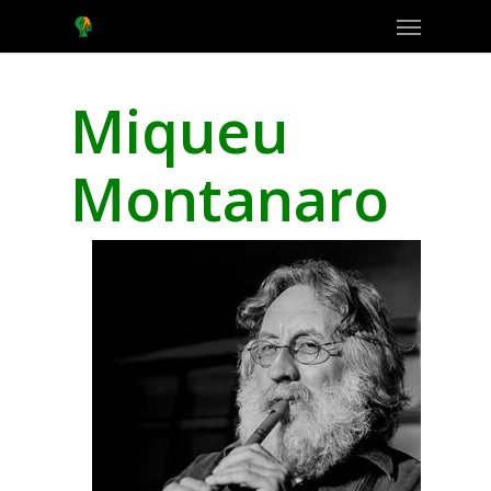
Menu
Skip
to
main
content
Miqueu
Montanaro