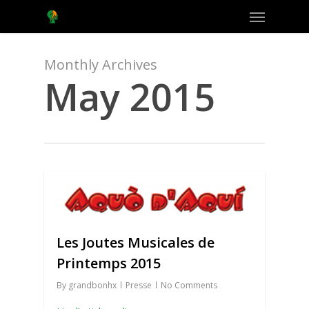
Menu
Skip
to
main
content
Monthly Archives
May 2015
0
Les Joutes Musicales de
Printemps 2015
By
grandbonhx
Presse
No Comments