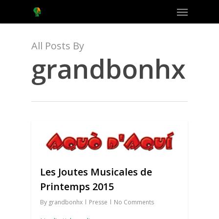
Menu
Skip
to
main
content
All Posts By
grandbonhx
0
Les Joutes Musicales de
Printemps 2015
By
grandbonhx
Presse
No Comments