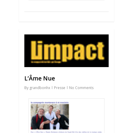
0
L’Âme Nue
By
grandbonhx
Presse
No Comments