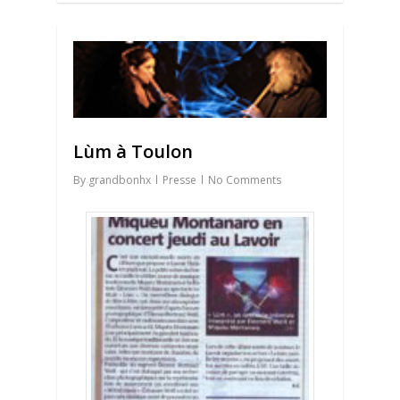
0
Lùm à Toulon
By
grandbonhx
Presse
No Comments